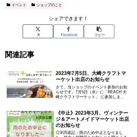
イベント
ショップのこと
シェアできます！
X
Facebook
コピー
関連記事
2023年7月5日、大崎クラフトマ
イベント
ーケット出店のお知らせ
さて、当ショップのイベント参加のお知
らせです。7月5日（水）に「REACH 大
崎クラフトマーケット」 に参加しま
す！・・・そうなんです、こちらは先月
も出店した場所なんです！2ヶ月連続出ち
ゃいます。前回は初めてで勝手がわから
《中止》2023年3月、ヴィンテー
イベント
ないところもあった...
ジ＆アートメイドマーケット出店
のお知らせ
◎3/25追記：雨のため中止となりまし