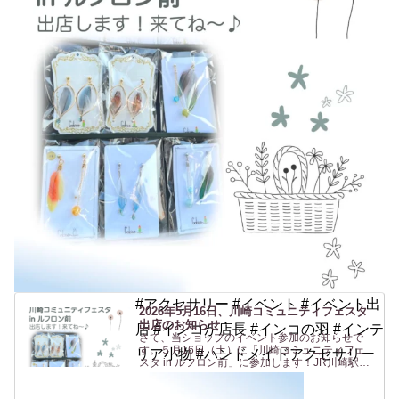
#アクセサリー #イベント #イベント出
2026年5月16日、川崎コミュニティフェスタ
出店のお知らせ
店 #インコが店長 #インコの羽 #インテ
さて、当ショップのイベント参加のお知らせで
す。５月16日（土）に「川崎コミュニティフェ
リア小物 #ハンドメイドアクセサリー
スタ in ルフロン前」に参加します！JR川崎駅東
口 からすぐの駅前広場(ルフロン前広場)での開催
です。駅から近いのは助かりますね〜（私も