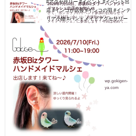
#アクセサリー #イベント #イベント出
2026年7月10日、赤坂Bizタワー ハンドメイ
ドマルシェ出店のお知らせ
店 #インコが店長 #インコの羽 #インテ
さて、当ショップのイベント参加のお知らせで
す。7月10日（金）に「赤坂Bizタワー ハンド
リア小物 #ハンドメイドアクセサリー
メイドマルシェ」に参加します！今回は初めての
場所、赤坂です！行く機会がないのでよくわから
ないですがwなんだか聞いたことはあるけど行っ
たことがない「赤坂...
wp.gokigen-
ya.com