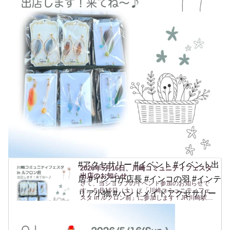
#アクセサリー #イベント #イベント出
2026年5月16日、川崎コミュニティフェスタ
出店のお知らせ
店 #インコが店長 #インコの羽 #インテ
さて、当ショップのイベント参加のお知らせで
す。５月16日（土）に「川崎コミュニティフェ
リア小物 #ハンドメイドアクセサリー
スタ in ルフロン前」に参加します！JR川崎駅東
口 からすぐの駅前広場(ルフロン前広場)での開催
です。駅から近いのは助かりますね〜（私も
^^）。ルフロ...