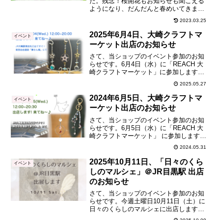
た。残念！桜開花もお知らせも聞こえる
ようになり、だんだんと春めいてきまし
たね♪さて、当ショップのイベント参加の
2023.03.25
お知らせです。2023年3月25日（土）に
渋谷区の北谷公園で開催される「ヴィン
2025年6月4日、大崎クラフトマ
イベント
テージ＆アート...
ーケット出店のお知らせ
さて、当ショップのイベント参加のお知
らせです。6月4日（水）に「REACH 大
崎クラフトマーケット」に参加します！
晴れるといいなぁ〜6月に入ると梅雨も間
2025.05.27
近なので、おうち時間を晴れやかに過ご
せるサンキャッチャーなどいかがでしょ
2024年6月5日、大崎クラフトマ
イベント
うか？窓際でお日...
ーケット出店のお知らせ
さて、当ショップのイベント参加のお知
らせです。6月5日（水）に「REACH 大
崎クラフトマーケット」 に参加します！
「REACH 大崎クラフトマーケット」は
2024.05.31
毎月第1水曜に開催なのですが、なんと先
月、先々月と雨で延期になっていまし
2025年10月11日、「日々のくら
イベント
た！なので当...
しのマルシェ」＠JR目黒駅 出店
のお知らせ
さて、当ショップのイベント参加のお知
らせです。今週土曜日10月11日（土）に
日々のくらしのマルシェに出店します！
場所はなんとJR目黒駅目の前！というか