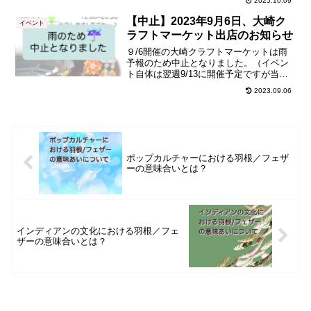
2025.10.09
中央改札出てすぐのコンコース＆ブース
です！すごいところでやりますねぇ。屋
【中止】2023年9月6日、大崎ク
イベント
内なので雨が降って...
ラフトマーケット出店のお知らせ
９/6開催の大崎クラフトマーケットは雨
予報のため中止となりました。（イベン
ト自体は翌週9/13に開催予定ですが当シ
ョップは参加しません。ご了承くださ
2023.09.06
い）さて、当ショップのイベント参加の
お知らせです。9月6日（水）に「REACH
大崎クラフト...
ポップカルチャーにおける羽根／フェザ
ーの意味合いとは？
インディアンの文化における羽根／フェ
ザーの意味合いとは？