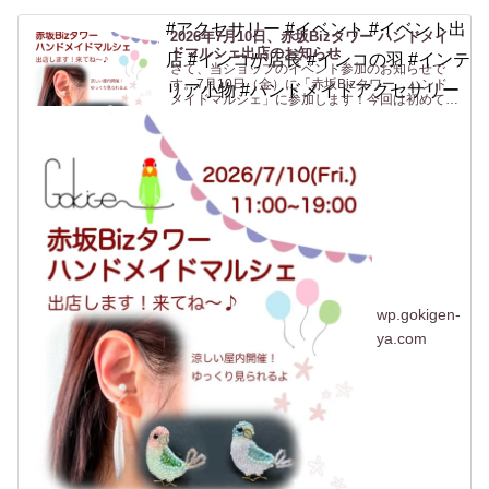
#アクセサリー #イベント #イベント出
2026年7月10日、赤坂Bizタワー ハンドメイ
ドマルシェ出店のお知らせ
店 #インコが店長 #インコの羽 #インテ
さて、当ショップのイベント参加のお知らせで
す。7月10日（金）に「赤坂Bizタワー ハンド
リア小物 #ハンドメイドアクセサリー
メイドマルシェ」に参加します！今回は初めての
場所、赤坂です！行く機会がないのでよくわから
ないですがwなんだか聞いたことはあるけど行っ
たことがない「赤坂...
wp.gokigen-
ya.com