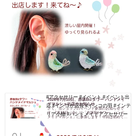
#アクセサリー #イベント #イベント出
2026年7月10日、赤坂Bizタワー ハンドメイ
ドマルシェ出店のお知らせ
店 #インコが店長 #インコの羽 #インテ
さて、当ショップのイベント参加のお知らせで
す。7月10日（金）に「赤坂Bizタワー ハンド
リア小物 #ハンドメイドアクセサリー
メイドマルシェ」に参加します！今回は初めての
場所、赤坂です！行く機会がないのでよくわから
ないですがwなんだか聞いたことはあるけど行っ
たことがない「赤坂...