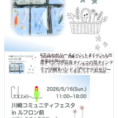
#アクセサリー #イベント #イベント出
2026年5月16日、川崎コミュニティフェスタ
出店のお知らせ
店 #インコが店長 #インコの羽 #インテ
さて、当ショップのイベント参加のお知らせで
す。５月16日（土）に「川崎コミュニティフェ
リア小物 #ハンドメイドアクセサリー
スタ in ルフロン前」に参加します！JR川崎駅東
口 からすぐの駅前広場(ルフロン前広場)での開催
です。駅から近いのは助かりますね〜（私も
^^）。ルフロ...