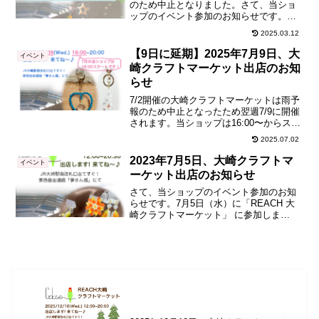
のため中止となりました。さて、当ショ
ップのイベント参加のお知らせです。
2025年初（スタート遅！）3月5日 12日
2025.03.12
（水）に「REACH 大崎クラフトマーケ
ット」 に参加します！最強寒波がやっっ
【9日に延期】2025年7月9日、大
イベント
っっっっ...
崎クラフトマーケット出店のお知
らせ
7/2開催の大崎クラフトマーケットは雨予
報のため中止となったため翌週7/9に開催
されます。当ショップは16:00〜からスタ
ートします。さて、当ショップのイベン
2025.07.02
ト参加のお知らせです。7月2日（水）の
「REACH 大崎クラフトマーケット」が
2023年7月5日、大崎クラフトマ
イベント
雨予...
ーケット出店のお知らせ
さて、当ショップのイベント参加のお知
らせです。7月5日（水）に「REACH 大
崎クラフトマーケット」 に参加しま
す！・・・そうなんです、こちらは先月
も出店した場所なんです！2ヶ月連続出ち
ゃいます。前回は初めてで勝手がわから
ないところもあった...