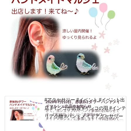
#アクセサリー #イベント #イベント出
2026年7月10日、赤坂Bizタワー ハンドメイ
ドマルシェ出店のお知らせ
店 #インコが店長 #インコの羽 #インテ
さて、当ショップのイベント参加のお知らせで
す。7月10日（金）に「赤坂Bizタワー ハンド
リア小物 #ハンドメイドアクセサリー
メイドマルシェ」に参加します！今回は初めての
場所、赤坂です！行く機会がないのでよくわから
ないですがwなんだか聞いたことはあるけど行っ