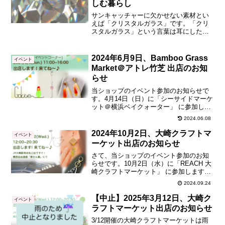
しむ暮らし
サンキャッチャーに欠かせない素材とい
えば「クリスタルガラス」です。「クリ
スタルガラス」という言葉は耳にしたこ
とがあるかと思いますが、詳しくは良く
わからないといった方も多いのではない
でしょうか？そんなクリスタルガラスに
2024年6月9日、Bamboo Grass
イベント
ついて、どういうガラスなのか？や、そ
Market＠アトレ竹芝 出店のお知
の種類について説明します。
らせ
当ショップのイベント参加のお知らせで
す。4月14日（日）に「シーサイドマーケ
ット＠横浜ベイクォーター」 に参加しま
す！4月初めてのマルシェ出店です。今度
2024.06.08
こそ！お天気も良さそうなのでぜひ。関
東でも、桜開花宣言が出そうな時期です
2024年10月2日、大崎クラフトマ
イベント
ね！花粉も真っ只中ですが。春の横浜散
ーケット出店のお知らせ
策のついでにぜひお立ち寄りください。
さて、当ショップのイベント参加のお知
らせです。10月2日（水）に「REACH 大
崎クラフトマーケット」 に参加します！
あまりの暑さに、丸2ヶ月マルシェをお休
2024.09.24
みしていましたがやっっっっっっっっと
重い腰を上げましたwmono cosme Lab...
【中止】2025年3月12日、大崎ク
イベント
ラフトマーケット出店のお知らせ
3/12開催の大崎クラフトマーケットは雨