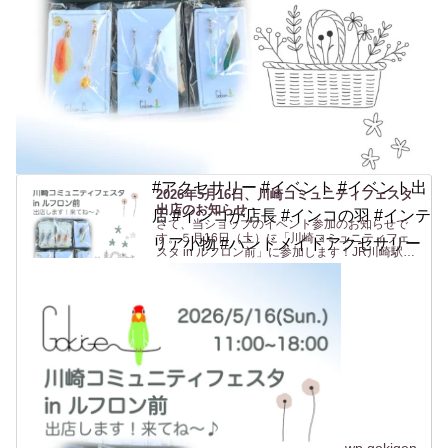
#アクセサリー #イベント #イベント出
2026年5月16日、川崎コミュニティフェスタ
出店のお知らせ
店 #インコが店長 #インコの羽 #インテ
さて、当ショップのイベント参加のお知らせで
す。５月16日（土）に「川崎コミュニティフェ
リア小物 #ハンドメイドアクセサリー
スタ in ルフロン前」に参加します！JR川崎駅東
口 からすぐの駅前広場(ルフロン前広場)での開催
です。駅から近いのは助かりますね〜（私も
^^）。ルフロ...