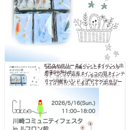
#アクセサリー #イベント #イベント出
2026年5月16日、川崎コミュニティフェスタ
出店のお知らせ
店 #インコが店長 #インコの羽 #インテ
さて、当ショップのイベント参加のお知らせで
す。５月16日（土）に「川崎コミュニティフェ
リア小物 #ハンドメイドアクセサリー
スタ in ルフロン前」に参加します！JR川崎駅東
口 からすぐの駅前広場(ルフロン前広場)での開催
です。駅から近いのは助かりますね〜（私も
^^）。ルフロ...