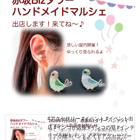
#アクセサリー #イベント #イベント出
2026年7月10日、赤坂Bizタワー ハンドメイ
ドマルシェ出店のお知らせ
店 #インコが店長 #インコの羽 #インテ
さて、当ショップのイベント参加のお知らせで
す。7月10日（金）に「赤坂Bizタワー ハンド
リア小物 #ハンドメイドアクセサリー
メイドマルシェ」に参加します！今回は初めての