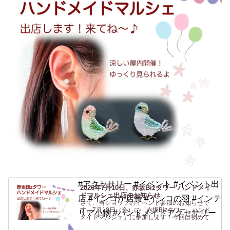
#アクセサリー #イベント #イベント出
2026年7月10日、赤坂Bizタワー ハンドメイ
ドマルシェ出店のお知らせ
店 #インコが店長 #インコの羽 #インテ
さて、当ショップのイベント参加のお知らせで
す。7月10日（金）に「赤坂Bizタワー ハンド
リア小物 #ハンドメイドアクセサリー
メイドマルシェ」に参加します！今回は初めての
場所、赤坂です！行く機会がないのでよくわから