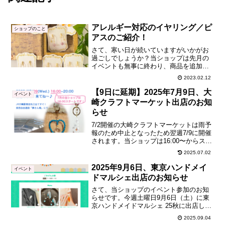
アレルギー対応のイヤリング／ピ
ショップのこと
アスのご紹介！
さて、寒い日が続いていますがいかがお
過ごしでしょうか？当ショップは先月の
イベントも無事に終わり、商品を追加し
ました！イベントでも人気だった「U字イ
2023.02.12
ヤリング／ピアス」です。カラフルなク
ラック水晶の丸玉と金運のお守りとして
【9日に延期】2025年7月9日、大
イベント
も有名なルチルクオーツ...
崎クラフトマーケット出店のお知
らせ
7/2開催の大崎クラフトマーケットは雨予
報のため中止となったため翌週7/9に開催
されます。当ショップは16:00〜からスタ
ートします。さて、当ショップのイベン
2025.07.02
ト参加のお知らせです。7月2日（水）の
「REACH 大崎クラフトマーケット」が
2025年9月6日、東京ハンドメイ
イベント
雨予...
ドマルシェ出店のお知らせ
さて、当ショップのイベント参加のお知
らせです。今週土曜日9月6日（土）に東
京ハンドメイドマルシェ 25秋に出店しま
す！場所は東京ドームシティ プリズムホ
2025.09.04
ール、10:00〜17:00です🎵（イベント自