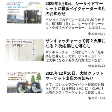
体は日曜も開催しますが、当ショップは
2025年6月8日、シーサイドマー
イベント
土曜の...
ケット＠横浜ベイクォーター出店
のお知らせ
当ショップのイベント参加のお知らせで
す。6月8日（日）に「シーサイドマーケ
ット＠横浜ベイクォーター」 に参加しま
す！本物の羽根でできたピアス、イヤリ
2025.06.01
ングや天然石付きサンキャッチャー、鳥
さんブローチなど横浜散策のついでにぜ
サンキャッチャーって何？火事に
サンキャッチャーのお話
ひお立ち寄りください。
なる？-光を楽しむ暮らし
サンキャッチャーに関するコラム「光を
楽しむ暮らし」です。サンキャッチャー
は火事になる？お手入れ方法は？など、
気になる疑問にお答えします。
2024.02.22
2025年12月10日、大崎クラフト
イベント
マーケット出店のお知らせ
さて、当ショップのイベント参加のお知
らせです。12月10日（水）に「REACH
大崎クラフトマーケット」に参加しま
す！（「3日」としていたのは「10日」の
2025.11.28
間違いでした。訂正します）晴れるとい
いなぁ〜実は先月11月の参加のあ
と、、、、、、、、...