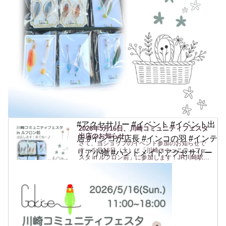
#アクセサリー #イベント #イベント出
2026年5月16日、川崎コミュニティフェスタ
出店のお知らせ
店 #インコが店長 #インコの羽 #インテ
さて、当ショップのイベント参加のお知らせで
す。５月16日（土）に「川崎コミュニティフェ
リア小物 #ハンドメイドアクセサリー
スタ in ルフロン前」に参加します！JR川崎駅東
口 からすぐの駅前広場(ルフロン前広場)での開催
です。駅から近いのは助かりますね〜（私も
^^）。ルフロ...