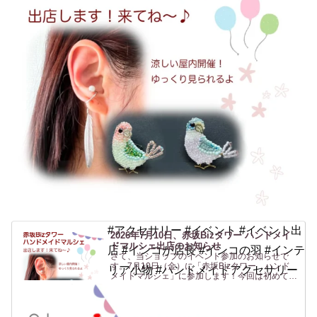
#アクセサリー #イベント #イベント出
2026年7月10日、赤坂Bizタワー ハンドメイ
ドマルシェ出店のお知らせ
店 #インコが店長 #インコの羽 #インテ
さて、当ショップのイベント参加のお知らせで
す。7月10日（金）に「赤坂Bizタワー ハンド
リア小物 #ハンドメイドアクセサリー
メイドマルシェ」に参加します！今回は初めての
場所、赤坂です！行く機会がないのでよくわから
ないですがwなんだか聞いたことはあるけど行っ
たことがない「赤坂...