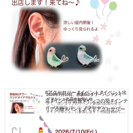
#アクセサリー #イベント #イベント出
2026年7月10日、赤坂Bizタワー ハンドメイ
ドマルシェ出店のお知らせ
店 #インコが店長 #インコの羽 #インテ
さて、当ショップのイベント参加のお知らせで
す。7月10日（金）に「赤坂Bizタワー ハンド
リア小物 #ハンドメイドアクセサリー
メイドマルシェ」に参加します！今回は初めての
場所、赤坂です！行く機会がないのでよくわから
ないですがwなんだか聞いたことはあるけど行っ
たことがない「赤坂...