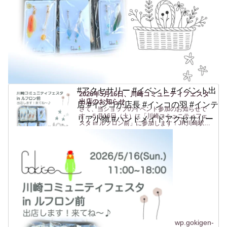
#アクセサリー #イベント #イベント出
2026年5月16日、川崎コミュニティフェスタ
出店のお知らせ
店 #インコが店長 #インコの羽 #インテ
さて、当ショップのイベント参加のお知らせで
す。５月16日（土）に「川崎コミュニティフェ
リア小物 #ハンドメイドアクセサリー
スタ in ルフロン前」に参加します！JR川崎駅東
口 からすぐの駅前広場(ルフロン前広場)での開催
です。駅から近いのは助かりますね〜（私も
^^）。ルフロ...
wp.gokigen-