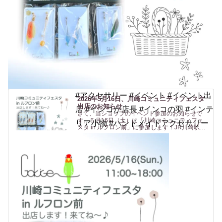
#アクセサリー #イベント #イベント出
2026年5月16日、川崎コミュニティフェスタ
出店のお知らせ
店 #インコが店長 #インコの羽 #インテ
さて、当ショップのイベント参加のお知らせで
す。５月16日（土）に「川崎コミュニティフェ
リア小物 #ハンドメイドアクセサリー
スタ in ルフロン前」に参加します！JR川崎駅東
口 からすぐの駅前広場(ルフロン前広場)での開催
です。駅から近いのは助かりますね〜（私も
^^）。ルフロ...