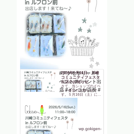
#アクセサリー #イ
2026年5月16日、川崎
コミュニティフェスタ
ベント #イベント出
出店のお知らせ
さて、当ショップのイベ
店 #インコが店長 #
ント参加のお知らせで
す。５月16日（土）に
「川崎コミュニティフェ
スタ in ルフロン前」に
参加します！JR川崎駅東
口 からすぐの駅前広場
(ルフロン前広場)での開
催です。駅から近いのは
助かりますね〜（私も
^^）。ルフロ...
wp.gokigen-