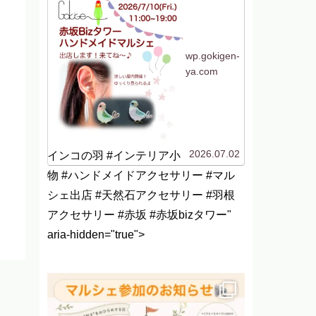
加します！今回は初めて
の場所、赤坂です！行く
機会がないのでよくわか
らないですがwなんだか
聞いたことはあるけど行
ったことがない「赤坂...
wp.gokigen-
ya.com
雨
！
2026.07.02
インコの羽 #インテリア小
物 #ハンドメイドアクセサリー #マル
シェ出店 #天然石アクセサリー #羽根
アクセサリー #赤坂 #赤坂bizタワー"
aria-hidden="true">