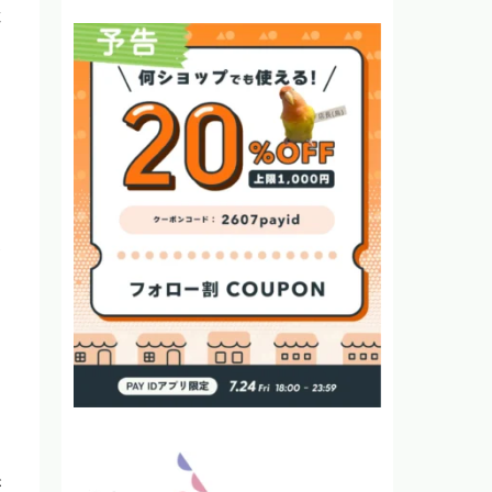
散
ひ
が