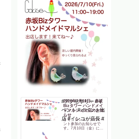
ひ
が
ひ
#アクセサリー #イ
2026年7月10日、赤坂
Bizタワー ハンドメイ
ベント #イベント出
ドマルシェ出店のお知
らせ
店 #インコが店長 #
さて、当ショップのイベ
ント参加のお知らせで
す。7月10日（金）に
が
「赤坂Bizタワー ハン
ひ
ドメイドマルシェ」に参