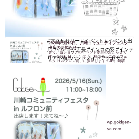
#アクセサリー #イベント #イベント出
2026年5月16日、川崎コミュニティフェスタ
出店のお知らせ
店 #インコが店長 #インコの羽 #インテ
さて、当ショップのイベント参加のお知らせで
す。５月16日（土）に「川崎コミュニティフェ
リア小物 #ハンドメイドアクセサリー
スタ in ルフロン前」に参加します！JR川崎駅東
口 からすぐの駅前広場(ルフロン前広場)での開催
です。駅から近いのは助かりますね〜（私も
^^）。ルフロ...
wp.gokigen-
ya.com