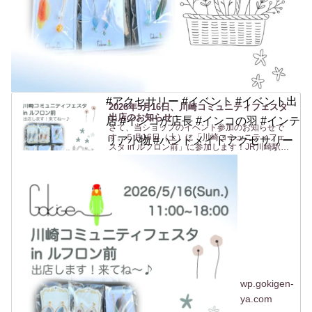
#アクセサリー #イベント #イベント出
2026年5月16日、川崎コミュニティフェスタ
出店のお知らせ
店 #インコが店長 #インコの羽 #インテ
さて、当ショップのイベント参加のお知らせで
す。５月16日（土）に「川崎コミュニティフェ
リア小物 #ハンドメイドアクセサリー
スタ in ルフロン前」に参加します！JR川崎駅東
口 からすぐの駅前広場(ルフロン前広場)での開催
です。駅から近いのは助かりますね〜（私も
^^）。ルフロ...
wp.gokigen-
ya.com