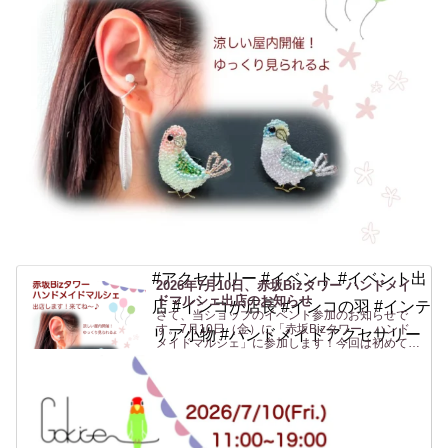
#アクセサリー #イベント #イベント出
2026年7月10日、赤坂Bizタワー ハンドメイ
ドマルシェ出店のお知らせ
店 #インコが店長 #インコの羽 #インテ
さて、当ショップのイベント参加のお知らせで
す。7月10日（金）に「赤坂Bizタワー ハンド
リア小物 #ハンドメイドアクセサリー
メイドマルシェ」に参加します！今回は初めての
場所、赤坂です！行く機会がないのでよくわから
ないですがwなんだか聞いたことはあるけど行っ
たことがない「赤坂...