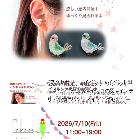
#アクセサリー #イベント #イベント出
2026年7月10日、赤坂Bizタワー ハンドメイ
ドマルシェ出店のお知らせ
店 #インコが店長 #インコの羽 #インテ
さて、当ショップのイベント参加のお知らせで
す。7月10日（金）に「赤坂Bizタワー ハンド
リア小物 #ハンドメイドアクセサリー
メイドマルシェ」に参加します！今回は初めての
場所、赤坂です！行く機会がないのでよくわから
ないですがwなんだか聞いたことはあるけど行っ
たことがない「赤坂...