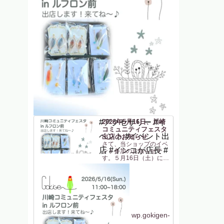
#アクセサリー #イ
2026年5月16日、川崎
コミュニティフェスタ
ベント #イベント出
出店のお知らせ
さて、当ショップのイベ
店 #インコが店長 #
ント参加のお知らせで
す。５月16日（土）に
「川崎コミュニティフェ
スタ in ルフロン前」に
参加します！JR川崎駅東
口 からすぐの駅前広場
(ルフロン前広場)での開
催です。駅から近いのは
助かりますね〜（私も
^^）。ルフロ...
wp.gokigen-