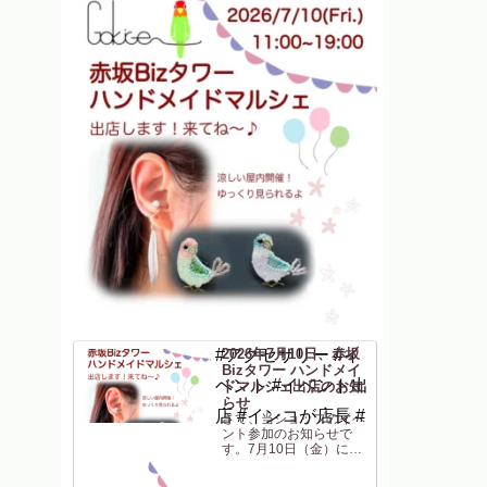
#アクセサリー #イ
2026年7月10日、赤坂
Bizタワー ハンドメイ
ベント #イベント出
ドマルシェ出店のお知
らせ
店 #インコが店長 #
さて、当ショップのイベ
ント参加のお知らせで
す。7月10日（金）に
「赤坂Bizタワー ハン
ドメイドマルシェ」に参