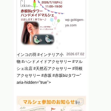
加します！今回は初めて
の場所、赤坂です！行く
機会がないのでよくわか
らないですがwなんだか
聞いたことはあるけど行
ったことがない「赤坂...
wp.gokigen-
ya.com
2026.07.02
インコの羽 #インテリア小
物 #ハンドメイドアクセサリー #マル
シェ出店 #天然石アクセサリー #羽根
アクセサリー #赤坂 #赤坂bizタワー"
aria-hidden="true">