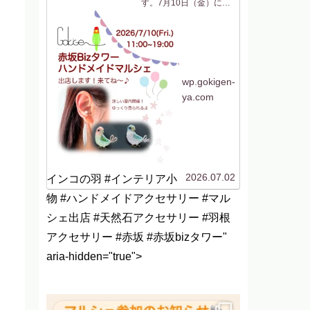
す。7月10日（金）に
「赤坂Bizタワー ハン
ドメイドマルシェ」に参
加します！今回は初めて
の場所、赤坂です！行く
機会がないのでよくわか
らないですがwなんだか
聞いたことはあるけど行
ったことがない「赤坂...
wp.gokigen-
ya.com
2026.07.02
インコの羽 #インテリア小
物 #ハンドメイドアクセサリー #マル
シェ出店 #天然石アクセサリー #羽根
アクセサリー #赤坂 #赤坂bizタワー"
aria-hidden="true">