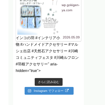
助かりますね〜（私も
^^）。ルフロ...
wp.gokigen-
ya.com
2026.05.09
インコの羽 #インテリア小
物 #ハンドメイドアクセサリー #マル
シェ出店 #天然石アクセサリー #川崎
コミュニティフェスタ #川崎ルフロン
#羽根アクセサリー" aria-
hidden="true">
さらに読み込む
Instagram でフォロー