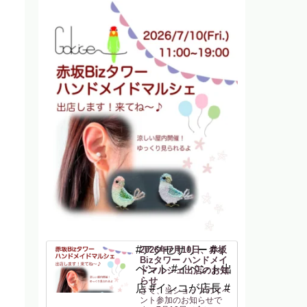
#アクセサリー #イ
2026年7月10日、赤坂
Bizタワー ハンドメイ
ベント #イベント出
ドマルシェ出店のお知
らせ
店 #インコが店長 #
さて、当ショップのイベ
ント参加のお知らせで