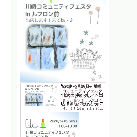
#アクセサリー #イ
2026年5月16日、川崎
コミュニティフェスタ
ベント #イベント出
出店のお知らせ
さて、当ショップのイベ
店 #インコが店長 #
ント参加のお知らせで
す。５月16日（土）に
「川崎コミュニティフェ
スタ in ルフロン前」に
参加します！JR川崎駅東
口 からすぐの駅前広場
(ルフロン前広場)での開
催です。駅から近いのは