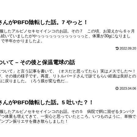
さんがPBFD陰転した話。7 やっと！
克服したアルビノセキセイインコのお話。その７ この頃、お迎えから６ヶ月
続いていましたがやっっっっっっっっっっっっと、体重が30gになりまし
まで半年かかりましたよ。
2022.09.20
いて – その後と保温電球の話
について」と言う記事を書いて、（オスだと思ってたら）実はメスでした〜！
が、その後の様子です。再度、リトルバードさんで診てもらい経過は良好との
に戻りました。（ろう膜が変な色だ...
2023.04.06
さんがPBFD陰転した話。5 吐いた？！
克服したアルビノセキセイインコのお話。その５ 病院で餌に混ぜるタンパク
ずつ体重も増えてきて、一安心と思っていたところ。いつものように、単独で
ブンブン振りエサを撒き散らしました！