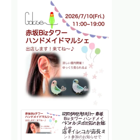
#アクセサリー #イ
2026年7月10日、赤坂
Bizタワー ハンドメイ
ベント #イベント出
ドマルシェ出店のお知
らせ
店 #インコが店長 #
さて、当ショップのイベ
ント参加のお知らせで