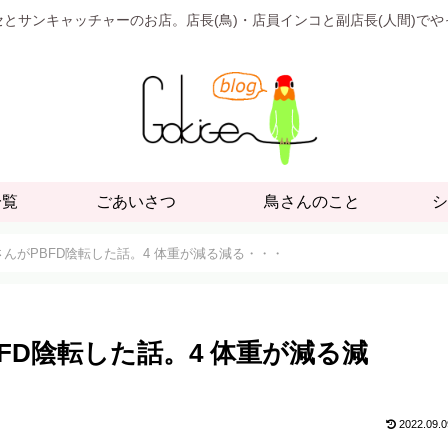
とサンキャッチャーのお店。店長(鳥)・店員インコと副店長(人間)で
一覧
ごあいさつ
鳥さんのこと
シ
さんがPBFD陰転した話。4 体重が減る減る・・・
FD陰転した話。4 体重が減る減
2022.09.0