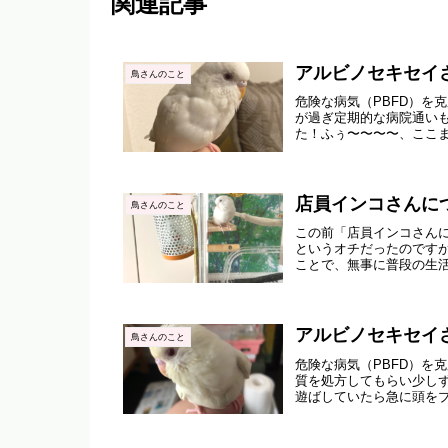
関連記事
アルビノセキセイ
鳥さんのこと
危険な病気（PBFD）を
が過ぎ定期的な病院通いも
た！ふぅ〜〜〜〜、ここ
店員インコさんにつ
鳥さんのこと
この前「店員インコさん
というオチだったのです
ことで、無事に普段の生活
アルビノセキセイ
鳥さんのこと
危険な病気（PBFD）を
質を処方してもらい少し
遊ばしていたら急に頭を