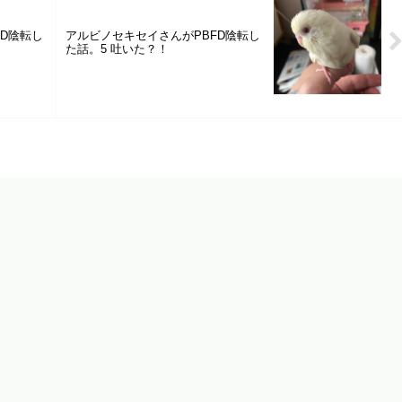
D陰転し
アルビノセキセイさんがPBFD陰転し
た話。5 吐いた？！