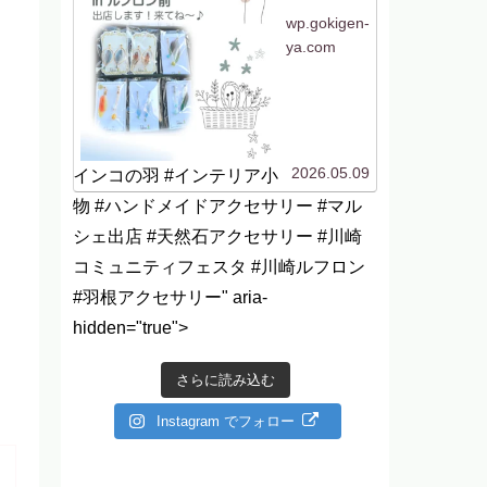
助かりますね〜（私も
^^）。ルフロ...
wp.gokigen-
ya.com
2026.05.09
インコの羽 #インテリア小
物 #ハンドメイドアクセサリー #マル
シェ出店 #天然石アクセサリー #川崎
コミュニティフェスタ #川崎ルフロン
#羽根アクセサリー" aria-
hidden="true">
さらに読み込む
Instagram でフォロー