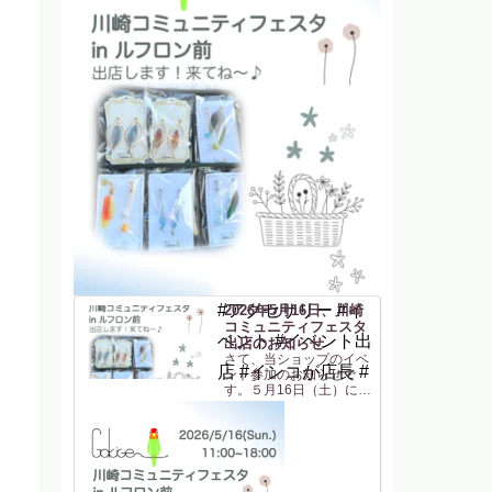
#アクセサリー #イ
2026年5月16日、川崎
コミュニティフェスタ
ベント #イベント出
出店のお知らせ
さて、当ショップのイベ
店 #インコが店長 #
ント参加のお知らせで
す。５月16日（土）に
「川崎コミュニティフェ
スタ in ルフロン前」に
参加します！JR川崎駅東
口 からすぐの駅前広場
(ルフロン前広場)での開
催です。駅から近いのは