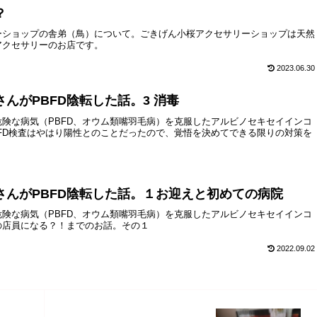
？
ーショップの舎弟（鳥）について。ごきげん小桜アクセサリーショップは天然
アクセサリーのお店です。
2023.06.30
んがPBFD陰転した話。3 消毒
険な病気（PBFD、オウム類嘴羽毛病）を克服したアルビノセキセイインコ
FD検査はやはり陽性とのことだったので、覚悟を決めてできる限りの対策を
さんがPBFD陰転した話。１お迎えと初めての病院
険な病気（PBFD、オウム類嘴羽毛病）を克服したアルビノセキセイインコ
の店員になる？！までのお話。その１
2022.09.02