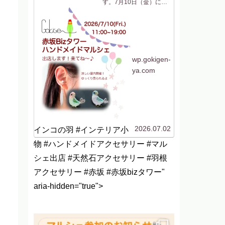
す。7月10日（金）に
「赤坂Bizタワー ハン
ドメイドマルシェ」に参
加します！今回は初めて
の場所、赤坂です！行く
機会がないのでよくわか
らないですがwなんだか
聞いたことはあるけど行
ったことがない「赤坂...
wp.gokigen-
ya.com
2026.07.02
インコの羽 #インテリア小
物 #ハンドメイドアクセサリー #マル
シェ出店 #天然石アクセサリー #羽根
アクセサリー #赤坂 #赤坂bizタワー"
aria-hidden="true">