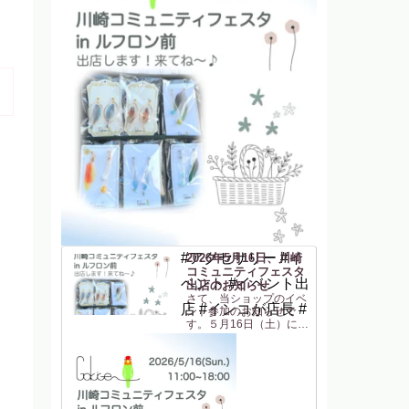
#アクセサリー #イ
2026年5月16日、川崎
コミュニティフェスタ
ベント #イベント出
出店のお知らせ
さて、当ショップのイベ
店 #インコが店長 #
ント参加のお知らせで
す。５月16日（土）に
「川崎コミュニティフェ
スタ in ルフロン前」に
参加します！JR川崎駅東
口 からすぐの駅前広場
(ルフロン前広場)での開
催です。駅から近いのは