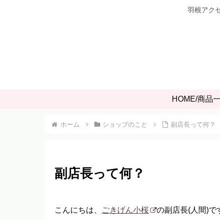
羽根アクセ
HOME/商品
ホーム
ショップのこと
副店長って何？
副店長って何？
こんにちは、
ごきげん小桜
の副店長(人間)で