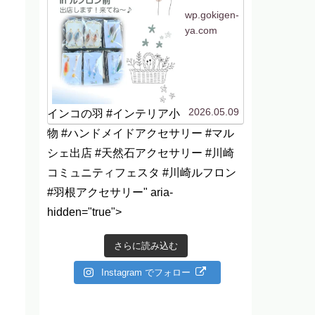
助かりますね〜（私も
^^）。ルフロ...
wp.gokigen-
ya.com
2026.05.09
インコの羽 #インテリア小
物 #ハンドメイドアクセサリー #マル
シェ出店 #天然石アクセサリー #川崎
コミュニティフェスタ #川崎ルフロン
#羽根アクセサリー" aria-
hidden="true">
さらに読み込む
Instagram でフォロー