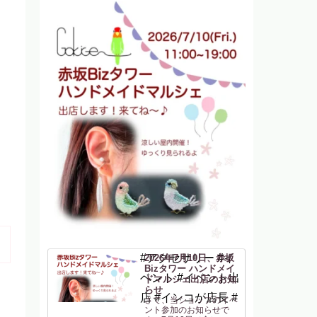
#アクセサリー #イ
2026年7月10日、赤坂
Bizタワー ハンドメイ
ベント #イベント出
ドマルシェ出店のお知
らせ
店 #インコが店長 #
さて、当ショップのイベ
ント参加のお知らせで