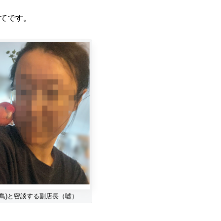
てです。
(鳥)と密談する副店長（嘘）