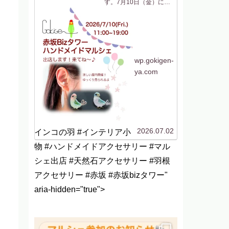
す。7月10日（金）に
「赤坂Bizタワー ハン
ドメイドマルシェ」に参
加します！今回は初めて
の場所、赤坂です！行く
機会がないのでよくわか
らないですがwなんだか
聞いたことはあるけど行
ったことがない「赤坂...
wp.gokigen-
ya.com
2026.07.02
インコの羽 #インテリア小
物 #ハンドメイドアクセサリー #マル
シェ出店 #天然石アクセサリー #羽根
アクセサリー #赤坂 #赤坂bizタワー"
aria-hidden="true">