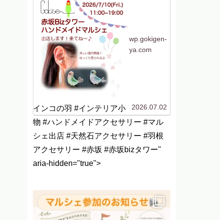
加します！今回は初めて
の場所、赤坂です！行く
機会がないのでよくわか
らないですがwなんだか
聞いたことはあるけど行
ったことがない「赤坂...
wp.gokigen-
ya.com
2026.07.02
インコの羽 #インテリア小
物 #ハンドメイドアクセサリー #マル
シェ出店 #天然石アクセサリー #羽根
アクセサリー #赤坂 #赤坂bizタワー"
aria-hidden="true">