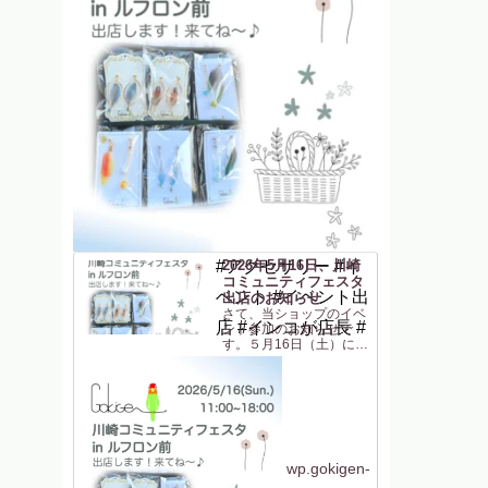
#アクセサリー #イ
2026年5月16日、川崎
コミュニティフェスタ
ベント #イベント出
出店のお知らせ
さて、当ショップのイベ
店 #インコが店長 #
ント参加のお知らせで
す。５月16日（土）に
「川崎コミュニティフェ
スタ in ルフロン前」に
参加します！JR川崎駅東
口 からすぐの駅前広場
(ルフロン前広場)での開
催です。駅から近いのは
助かりますね〜（私も
^^）。ルフロ...
wp.gokigen-