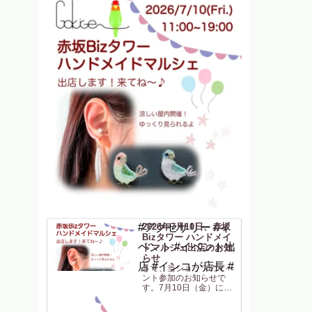
#アクセサリー #イ
2026年7月10日、赤坂
Bizタワー ハンドメイ
ベント #イベント出
ドマルシェ出店のお知
らせ
店 #インコが店長 #
さて、当ショップのイベ
ント参加のお知らせで
す。7月10日（金）に
「赤坂Bizタワー ハン
ドメイドマルシェ」に参