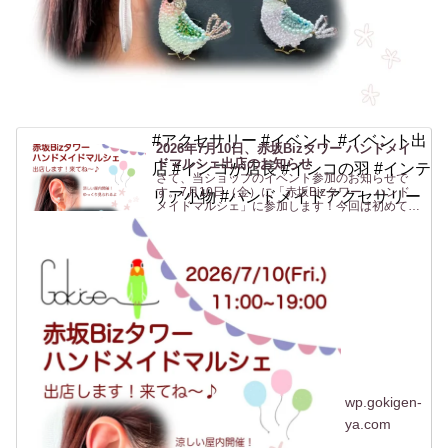
#アクセサリー #イベント #イベント出
2026年7月10日、赤坂Bizタワー ハンドメイ
ドマルシェ出店のお知らせ
店 #インコが店長 #インコの羽 #インテ
さて、当ショップのイベント参加のお知らせで
す。7月10日（金）に「赤坂Bizタワー ハンド
リア小物 #ハンドメイドアクセサリー
メイドマルシェ」に参加します！今回は初めての
場所、赤坂です！行く機会がないのでよくわから
ないですがwなんだか聞いたことはあるけど行っ
たことがない「赤坂...
wp.gokigen-
ya.com