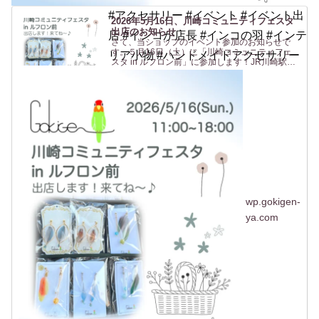
#アクセサリー #イベント #イベント出
2026年5月16日、川崎コミュニティフェスタ
出店のお知らせ
店 #インコが店長 #インコの羽 #インテ
さて、当ショップのイベント参加のお知らせで
す。５月16日（土）に「川崎コミュニティフェ
リア小物 #ハンドメイドアクセサリー
スタ in ルフロン前」に参加します！JR川崎駅東
口 からすぐの駅前広場(ルフロン前広場)での開催
です。駅から近いのは助かりますね〜（私も
^^）。ルフロ...
wp.gokigen-
ya.com