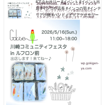
#アクセサリー #イベント #イベント出
2026年5月16日、川崎コミュニティフェスタ
出店のお知らせ
店 #インコが店長 #インコの羽 #インテ
さて、当ショップのイベント参加のお知らせで
す。５月16日（土）に「川崎コミュニティフェ
リア小物 #ハンドメイドアクセサリー
スタ in ルフロン前」に参加します！JR川崎駅東
口 からすぐの駅前広場(ルフロン前広場)での開催
です。駅から近いのは助かりますね〜（私も
^^）。ルフロ...
wp.gokigen-
ya.com