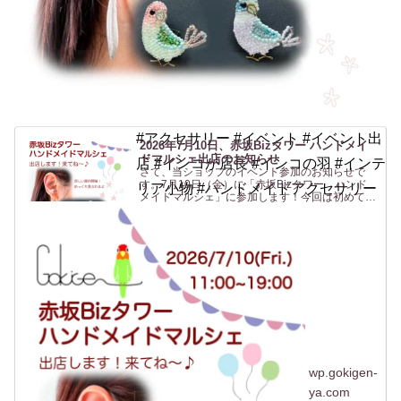
#アクセサリー #イベント #イベント出
2026年7月10日、赤坂Bizタワー ハンドメイ
ドマルシェ出店のお知らせ
店 #インコが店長 #インコの羽 #インテ
さて、当ショップのイベント参加のお知らせで
す。7月10日（金）に「赤坂Bizタワー ハンド
リア小物 #ハンドメイドアクセサリー
メイドマルシェ」に参加します！今回は初めての
場所、赤坂です！行く機会がないのでよくわから
ないですがwなんだか聞いたことはあるけど行っ
たことがない「赤坂...
wp.gokigen-
ya.com