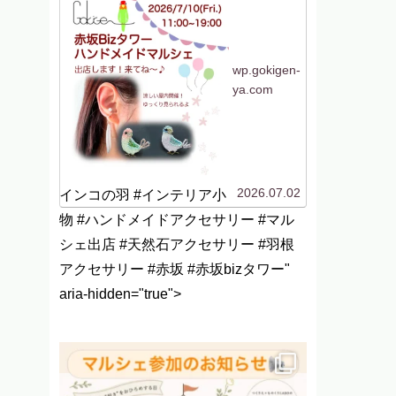
加します！今回は初めて
の場所、赤坂です！行く
機会がないのでよくわか
らないですがwなんだか
聞いたことはあるけど行
ったことがない「赤坂...
wp.gokigen-
ya.com
2026.07.02
インコの羽 #インテリア小
物 #ハンドメイドアクセサリー #マル
シェ出店 #天然石アクセサリー #羽根
アクセサリー #赤坂 #赤坂bizタワー"
aria-hidden="true">