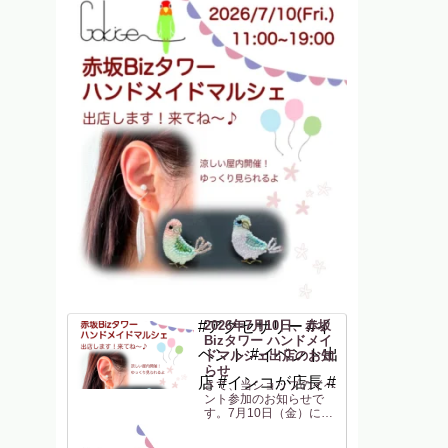
#アクセサリー #イ
2026年7月10日、赤坂
Bizタワー ハンドメイ
ベント #イベント出
ドマルシェ出店のお知
らせ
店 #インコが店長 #
さて、当ショップのイベ
ント参加のお知らせで
す。7月10日（金）に
「赤坂Bizタワー ハン
ドメイドマルシェ」に参