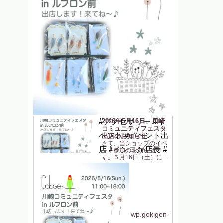
#アクセサリー #イ
2026年5月16日、川崎
コミュニティフェスタ
ベント #イベント出
出店のお知らせ
さて、当ショップのイベ
店 #インコが店長 #
ント参加のお知らせで
す。５月16日（土）に
「川崎コミュニティフェ
スタ in ルフロン前」に
参加します！JR川崎駅東
口 からすぐの駅前広場
(ルフロン前広場)での開
催です。駅から近いのは
助かりますね〜（私も
^^）。ルフロ...
wp.gokigen-